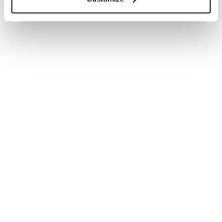
Devices must deliver controlled stimulation across
different skin types muscle groups and usage
conditions.
Every microcurrent device is engineered under
supervision of our Dutch R&D team and
manufactured in ISO 13485 certified facilities in China
and India. This ensures strict waveform control
parameter validation and scalable production.
Here’s why it matters:
Meet international safety and electrical standards
Deliver consistent controlled muscle activation
Protect your brand with compliant well
engineered microcurrent platforms