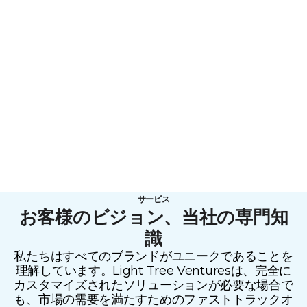
す。
顧客は信頼できる製品を期待しています。
規制遵守は任意ではなく、必須です。
イノベーションと品質は競争力です。
We combine advanced electronics engineering
structured R&D and European precision to deliver
EMS devices that perform consistently and safely at
scale.
サービス
お客様のビジョン、当社の専門知
識
私たちはすべてのブランドがユニークであることを
理解しています。Light Tree Venturesは、完全に
カスタマイズされたソリューションが必要な場合で
も、市場の需要を満たすためのファストトラックオ