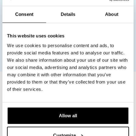
Complete certification and compliance
guidance
独占イノベーション
Consent
Details
About
Optional app integration and firmware
customization
This website uses cookies
We use cookies to personalise content and ads, to
provide social media features and to analyse our traffic.
We also share information about your use of our site with
our social media, advertising and analytics partners who
may combine it with other information that you’ve
provided to them or that they’ve collected from your use
ELEVATING STANDARDS WITH CERTIFIED PRECISION
of their services.
Consistent quality built on
European development and
global manufacturing
Allow all
In microcurrent technology output precision and
stability directly affect both comfort and results.
Customize