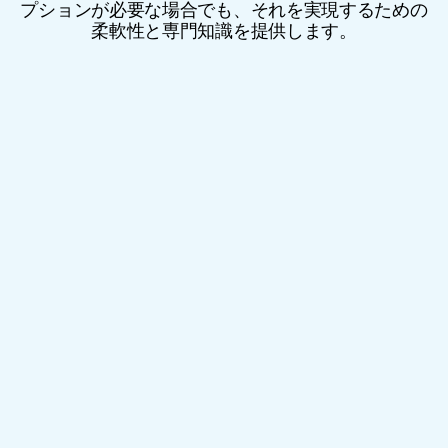
プションが必要な場合でも、それを実現するための
ホワイトラベル (市場投入まで
柔軟性と専門知識を提供します。
のスピード)
迅速に行動する必要がありますか？すぐに販売で
きる当社のホワイトラベルデバイスは、お客様の
ブランドに合わせて半カスタマイズ可能です。品
質や性能を犠牲にすることなく、迅速かつ自信を
持って立ち上げることができます。
フルサービス製造
規制コンプライアンス
マーケティングサポート
フルフィルメントオプション
迅速な市場参入