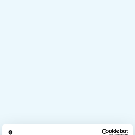
プライベートラベル (カスタム
ソリューション)
あなたが夢見たら、私たちはそれを作ります。プ
ライベートラベルサービスでは、お客様のブラン
ドにぴったり合ったオーダーメイドの光線治療装
置を設計、開発、製造しています。コンセプトか
ら完成まで、当社のチームは製品と市場に完璧に
適合することを保証します。
ビスポークデザイン
パーソナライズ機能
フル生産サイクル