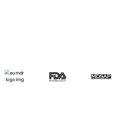
ています。
品に変換するこ
ライト・ツリー・ベンチャーズを選ぶ理由は？
Your success is our mission
from concept to compliant
market launch