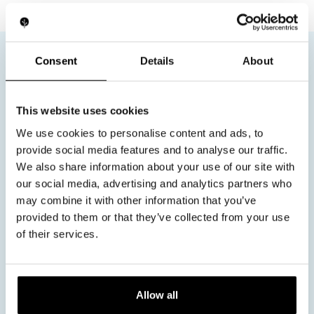
サービス
お客様のビジョン、当社の専門知
Consent
Details
About
識
私たちはすべてのブランドがユニークであることを
理解しています。Light Tree Venturesは、完全に
This website uses cookies
カスタマイズされたソリューションが必要な場合で
We use cookies to personalise content and ads, to
も、市場の需要を満たすためのファストトラックオ
provide social media features and to analyse our traffic.
プションが必要な場合でも、それを実現するための
ホワイトラベル (市場投入まで
We also share information about your use of our site with
柔軟性と専門知識を提供します。
our social media, advertising and analytics partners who
のスピード)
may combine it with other information that you’ve
迅速に行動する必要がありますか？すぐに販売で
provided to them or that they’ve collected from your use
きる当社のホワイトラベルデバイスは、お客様の
ブランドに合わせて半カスタマイズ可能です。品
of their services.
質や性能を犠牲にすることなく、迅速かつ自信を
持って立ち上げることができます。
フルサービス製造
規制コンプライアンス
Allow all
マーケティングサポート