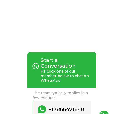
Start a
Conversation
Start a Conversation
Hi! Click one of our
Hi! Click one of our member
member below to chat on
below to chat on WhatsApp
WhatsApp
The team typically replies in a few
The team typically replies in a
minutes.
few minutes.
+17866471640
+17866471640