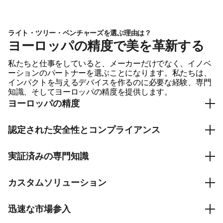
ライト・ツリー・ベンチャーズを選ぶ理由は？
ヨーロッパの精度で美を革新する
私たちと仕事をしていると、メーカーだけでなく、イノベ
ーションのパートナーを選ぶことになります。私たちは、
インパクトを与えるデバイスを作るのに必要な経験、専門
知識、そしてヨーロッパの精度を提供します。
ヨーロッパの精度
細部にまで比類のない注意を払ってオランダで設計および
認定された安全性とコンプライアンス
開発されました。
ISO13485認証施設で開発および製造されたデバイス。
実証済みの専門知識
光線療法の革新における15年以上の経験。
カスタムソリューション
独自のビジョンに合わせたプライベートラベルデバイス。
迅速な市場参入