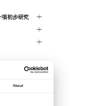
：一项初步研究
LED-LLT 使用起来既
研究。
=pho
自然愈合过程，并更快地使
计划的支持和管理。
About