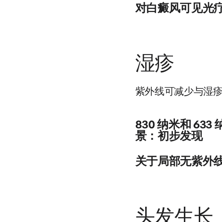
对白癜风可见光
来源：https://onlinelibrar
尽管受到小型研究和缺乏
Ne激光的红光疗法和通
湿疹
来源：https://onlinelibra
紫外线可减少与湿
830 纳米和 
景：初步发现
发光二极管能量在830 
关于局部无紫外
于使用，无疼痛和无副作
患者群体中进行适当的对
在这项研究中，无紫外线
来源：https://pubmed.nc
来源：https://pubmed.n
头发生长