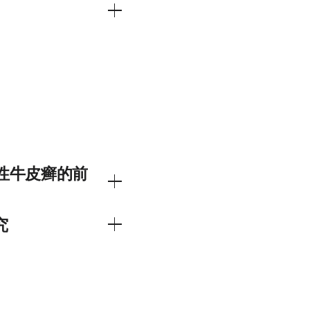
据令人鼓舞。使用He—
良事件降至最低。
固性牛皮癣的前
也是如此。LED 光疗易
究
鼓舞的结果值得在更多的