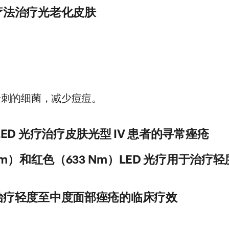
善进行了评估。其他结果衡量标准包括对临床摄影和患者满意度
认为对皮肤再生有效。我们通过比较三种不同的治疗参数和对照组，
疗法治疗光老化皮肤
Sp和St在第12周随访中显示出显著差异；到第12周，52％的受
研究了LED引起的组织学、超微结构和生化变化。76名面部皱纹
的受试者报告随访完成后眶周皱纹明显改善。红色和近红外线LED疗
疗。所有受试者被随机分为四组，要么单独使用830 nm，单独使
法是治疗阳光伤害的一种越来越流行的方法。据报道，组合使用光
要么使用假治疗灯，每周两次，持续四周。在治疗期间，对皮肤弹性和
纤维细胞的转化可能显示出复合恢复活力的作用。目的临床评估为
期为三个月。受试者和研究者的评估是双盲的。分别使用特异染
评估受试者对治疗的看法。方法十三名在眶周和鼻唇沟区域有皱
bi.nlm.nih.gov/16414908/
链反应，对皮肤标本进行了组织学和超微结构变化、基质金属蛋
II级光损伤的受试者接受了9次使用LED系统持续20分钟的光疗。这些
及IL-1β、TNF-A、ICAM-1、IL-6和连接蛋白43（Cx43
6和66 J/cm2。根据临床摄影和患者满意度分数，评估了在6、
的数据显示，与三组治疗面部的基线相比，皱纹明显减少（最大：
多数受试者对治疗表现出 “中等”（50%）或 “轻微”（25%）
织学上讲，观察到所有治疗组的胶原蛋白和弹性纤维含量均明显增
粉刺的细菌，减少痘痘。
疗更有效。在为期12周的随访中，91％的受试者报告说肤色有所
绕着丰富的弹性纤维和胶原纤维。对化学的免疫显示出 TIMP-1 
强。结论这个适度的样本显示出对LED疗法的良好反应。需要进
疗后，IL-1β、TNF-a、ICAM-1 和 Cx43 的 mRNA 水平升
疗时间。
ED 光疗治疗皮肤光型 IV 患者的寻常痤疮
良好的耐受性，没有不良反应。我们得出的结论是，830和633纳
bi.nlm.nih.gov/17760698/
 光疗是轻度至中度寻常痤疮的有效、安全、无痛的治疗方法，尤其
Nm）和红色（633 Nm）LED 光疗用于治疗
bi.nlm.nih.gov/17566756/
i.nlm.nih.gov/17111415/
合疗法在治疗轻度至重度痤疮方面似乎具有巨大的潜力。治疗似乎既
治疗轻度至中度面部痤疮的临床疗效
bi.nlm.nih.gov/16766484/
发光二极管疗法治疗轻度至中度面部炎性痤疮的表现，涉及：1) 
肤状况的质量；3) 新瑕疵和病变数量的发生和数量；4) 产品的易