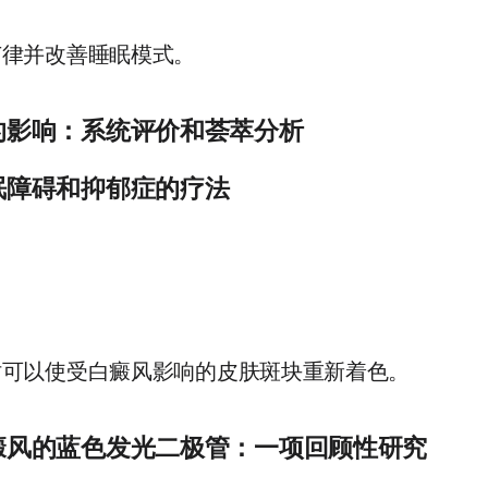
节律并改善睡眠模式。
的影响：系统评价和荟萃分析
睡眠问题是有效的，尤其是对昼夜节律结果和失眠症状有效。
眠障碍和抑郁症的疗法
bi.nlm.nih.gov/26606319/
人中极为常见，在研究试验中，光疗已显示出治疗这些疾病的一
nlm.nih.gov/pmc/articles/PMC3839957/
时可以使受白癜风影响的皮肤斑块重新着色。
癜风的蓝色发光二极管：一项回顾性研究
发白癜风患者色素沉着的安全且耐受性良好的方法。