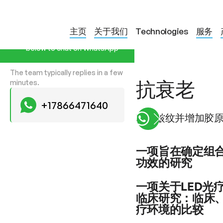
Start a Conversation
主页
关于我们
Technologies
服务
Hi! Click one of our member
below to chat on WhatsApp
The team typically replies in a few
抗衰老
minutes.
+17866471640
减少皱纹并增加胶
一项旨在确定组合 
功效的研究
背景。以前曾报道过仅使
一项关于LED
（LED）光子再生方法
临床研究：临床
效和局部耐受性。方法。三
疗环境的比较
结合了633 nm和830 