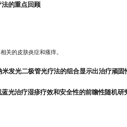
疗法的重点回顾
y.wiley.com/doi/full/10.1111/jocd.15567
标准化光疗管理的限制，但可见光在治疗白癜风方面的有效性的证
过LED进行蓝光疗法可以刺激白癜风患者的色素沉着，同时将不
ry.wiley.com/doi/10.1111/phpp.12939?af=R
疹相关的皮肤炎症和瘙痒。
633 纳米发光二极管光疗法的组合显示出治疗顽
nm和633 nm处的抗炎作用已有据可查，它们在伤口愈合中的用途
线蓝光治疗湿疹疗效和安全性的前瞻性随机研
用，所有皮肤类型的患者都能很好地耐受。这项初步研究的令人
照双盲研究。
蓝光在减少湿疹病变方面是安全有效的。
bi.nlm.nih.gov/19764893/
cbi.nlm.nih.gov/27537360/