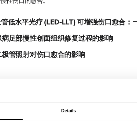
进慢性伤口的愈合。
bi.nlm.nih.gov/28748217/
cbi.nlm.nih.gov/27874264/
二极管低水平光疗 (LED-LLT) 可增强伤口愈合
T成功地加速了不同病因和不同阶段的伤口愈合，并成功控制了继发感染。
尿病足部慢性创面组织修复过程的影响
都耐受性良好。良好的结果保证了设计针对更多患者群体的对照
使用LLLT在短时间内显示出对组织修复过程进展的疗效。
二极管照射对伤口愈合的影响
bi.nlm.nih.gov/24155549/
rtpub.com/doi/abs/10.1089/pho.2018.4455?journalCode
A LED进行光疗，再与高压氧气结合使用，将极大地增强伤口的
的活动水平。这项工作由美国宇航局马歇尔太空飞行中心—SBIR
障碍 (SAD)
bi.nlm.nih.gov/11776448/
季节变化相关的抑郁症。
Details
-对该综合征的描述和光疗的初步发现