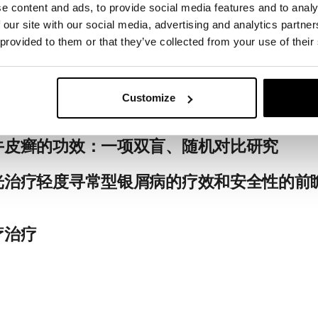
）是一种以复发性抑郁为特征的综合症，这种抑郁症每年在同一时
e content and ads, to provide social media features and to analy
多数患有双相情感障碍，尤其是II型双相情感障碍，他们的抑郁症
 our site with our social media, advertising and analytics partn
特征，似乎会对气候和纬度的变化做出反应。九名抑郁症患者的
 provided to them or that they’ve collected from your use of their
期增加和慢波（delta）睡眠减少。对11名患者的初步研究表明
助减少牛皮癣引起的皮肤斑块。
bi.nlm.nih.gov/6581756/
Customize
牛皮癣的功效：一项双盲、随机对比研究
改善，特别是在蓝光之后，红光后的临床改善程度较小，这表明
光治疗轻度寻常型银屑病的疗效和安全性的前
bi.nlm.nih.gov/21435024/
安全的，可以改善SPV斑块。
疗治疗
bi.nlm.nih.gov/26044167/
是寻常型牛皮癣的基本治疗选择。有关治疗性紫外线作用和正确
病学专业。治疗中度至重度牛皮癣的新疗法将很快问世，这些疗
紫外线光疗的已知作用机制，因此有必要将这一领域的治疗纳入
外线B递送可以用作治疗方法，可以是单一疗法，也可以与其他