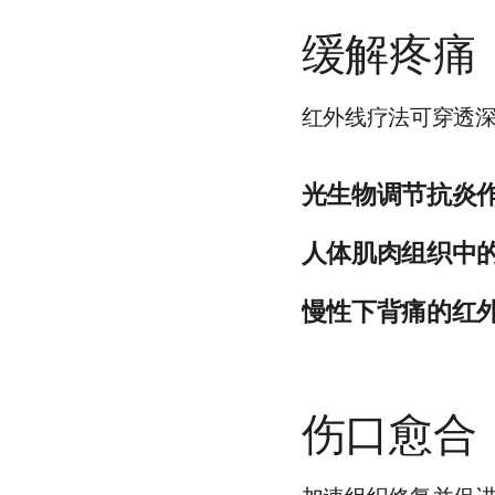
治疗期间的满意度；以及
缓解疼痛
光治疗持续了八周。为了管
方差分析、学生 t 检验和 
是在百分之五的显著性水平
红外线疗法可穿透
试者为男性）。首次出现痤
平均持续时间为13.1年。
脸上的粉刺总数显著减少
光生物调节抗炎
在治疗期间，面部开放性粉
评估。在治疗期间，在第2
光生物调节（PBM）也
人体肌肉组织中
（p<0.048）和第2
发色团已被确定为线粒体
(p<0.005)。治疗
包括ATP的增加、活性
光生物调节 (PBM) 
示有信心在没有医生监督
慢性下背痛的红
提高细胞存活率、增加增
线）和运动后使用的 P
光治疗对他们的病情有好
而高水平的光具有抑制作
床试验中，PBM对人体
事实证明，所使用的红外
可以安全使用。
型时，活性氧水平会降低
MEDLINE检索了截至
的NF-kB，但是在活
及精英运动员。性能指标
来源：https://www.ncbi
来源：https://www.ncbi.
节疾病、创伤性损伤、肺
设定肌肉酸痛。搜索检索了
伤口愈合
许多报告显示，在各种动
激光二极管集群、LED
髓的炎症。
红外和红色/近红外混合