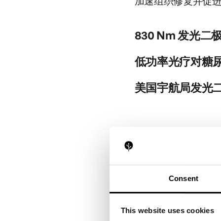
加速组织修复并促
来源：https://pubmed.nc
来源：https://pubmed.n
830 Nm 发光
830 nm LED-LL
低功率光疗对糖
简单又无痛苦，所有患者
在糖尿病足的慢性伤口上
美国宇航局发光
来源：https://pubmed.nc
来源：https://www.liebe
我们认为，仅使用NAS
患者恢复到伤前/患病前
季节性情感
来源：https://pubmed.nc
强光疗法可治疗与
Consent
季节性情感障碍
This website uses cookies