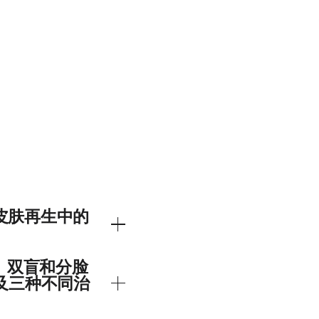
面部皮肤再生中的
波长的发光二极管
、双盲和分脸
面部皮肤光子嫩肤中的疗
及三种不同治
了九次光疗治疗。这些治疗
和第12周通过对眶周模型进行的