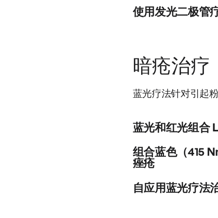
轮廓测量对皮肤表面的改
发光二极管（LED）被
使用发光二极管
轮廓测量结果Sq、Sa、
恢复活力的临床疗效，还
25％至50％；81％
准单色LED设备进行了治
发光二极管（LED）疗
可接受的光子恢复方法。
830和633 nm，
并加速成纤维细胞—肌成
廓测量和客观测量，随访
损伤迹象的减少情况，并
来源：https://pubmed.nc
化学和实时逆转录聚合酶
暗疮治疗
现Glogau量表II—I
制剂（TIMP）状态的改变以
米的波长，波长分别为12
估。在结果中，客观测量
结果根据研究者的评估，大
（最大：19%）。从组
蓝光疗法针对引起
域的治疗比鼻唇区域的治
纤维细胞高度活化，周围环
治疗区域的皮肤光滑度增
合酶链反应结果显示，LED 光
光疗的最佳频率和总体治
蓝光和红光组合 L
该疗法对所有患者都具有
恢复活力的有效方法。
来源：https://pubmed.nc
蓝光和红光组合 LED
组合蓝色（415 
来源：https://pubmed.nc
痤疮
来源：https://pubmed.ncb
蓝光和红色 LED 组
自应用蓝光疗法
来源：https://pubmed.nc
这项研究评估了自用蓝光
病变数量的时间；2) 皮