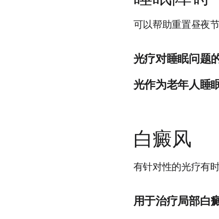
中度和重度牛皮癣。
可以帮助重置昼夜
光疗对睡眠问题
总而言之，光疗对一般的
光作为老年人睡
来源：https://pubmed.nc
睡眠障碍和抑郁症在老年
来源：https://www.ncbi.
白癜风
有针对性的光疗有
用于治疗局部白
蓝色 LED 灯可能是诱