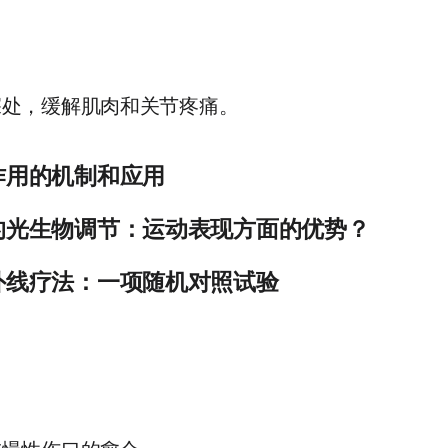
治疗的安全性。受试者（N=21）是根据纳入/排除标准并在他们
理和分析研究数据，使用了SPSS 16.0统计软件。数据管理和
N=20 的 Mann-Whitney 检验独立进行的。测试
上进行的。置信区间为 95%。21名受试者结束了研究（18/21名
深处，缓解肌肉和关节疼痛。
疮时，受试者的平均年龄为15岁（范围为8-28岁），19名受
在自我应用蓝光治疗的研究期间，在第7天（p<0.019）和第28天（
。的总数
作用的机制和应用
刺（黑头）显著减少（p<0.02），在治疗第7天进行评估（p<0
8天的评估中，面部闭合的粉刺（白头）总数显著减少（p<0.00
被称为低水平激光疗法，是使用红光和近红外光来刺激愈合、缓解
的光生物调节：运动表现方面的优势？
8天，治疗期间的丘疹总数显著减少，可供评估
中的细胞色素c氧化酶和钙离子通道（可能由opsins的光吸收介
期间脓疱的总数减少了，但这种差异在统计学上并不显著。对于存在的
氧的短暂爆发、一氧化氮的增加以及钙水平的调节。三级效应包括
描述了使用红光或近红外 (NIR) 光来刺激、愈合和再生受损组织。
的情况下使用自行施加的蓝光。对于以前的治疗，受试者表示不
外线疗法：一项随机对照试验
殖和迁移以及新的蛋白质合成。存在明显的双相剂量反应，即低
BM 都可以提高运动员的运动表现。本综述涵盖了在与运动表现相
处。据报道，自用蓝光治疗很容易而且
用。已经发现 PBM 可以在正常细胞中产生 ROS，但是当用于
肌肉组织的影响。使用的参数分为对肌肉表现和恢复有积极影响或
线治疗装置可有效减轻慢性下背部疼痛，未观察到任何不良反应
。PBM 能够上调抗氧化防御并减少氧化应激。研究表明，PBM
2016年的随机对照试验和病例对照研究，这些研究涉及经过训练
化的炎症细胞中，炎症标志物减少了。PBM 最可重复的作用之一是
包括疲劳、重复次数、扭矩、肥大；肌肉损伤和恢复的衡量标准
.nlm.nih.gov/pmc/articles/PMC2539004/
nlm.nih.gov/pmc/articles/PMC2923954/
部疾病和大脑疾病尤其重要。PBM 已被证明可以减少活化巨噬细胞
533项研究，其中46项被纳入本综述（n=1045名受试者）。
物模型中，活性氮和前列腺素有所减少。PBM 可以减少大脑、
 星团、混合星团（激光器和发光二极管）和柔性发光二极管阵列。
物。PBM 可以增加训练后获得的肌肉质量，并减少肌肉活检中的