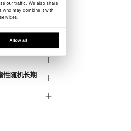
间发生。我们描述了29名
se our traffic. We also share
通常以过度失眠、暴饮暴食
ers who may combine it with
睡眠记录证实了睡眠过度
 services.
，使用明亮的人造光延长光
Allow all
可见光治疗可能是牛皮癣
瞻性随机长期
提供办公室治疗所涉及的
法对皮肤免疫系统具有特
新的生物制剂。光化学疗
药物联合使用，以有效治疗