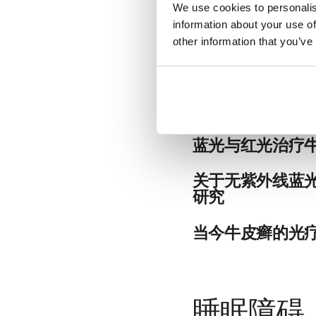
季节性情感障碍（SAD
We use cookies to personalis
SAD患者；他们中的大
information about your use of
和对碳水化合物的渴望为
other information that you’ve
牛皮癣
的存在，并显示睡眠潜伏
周期具有抗抑郁作用。
紫外线疗法可以帮
来源：https://pubmed.nc
蓝光与红光治疗
牛皮癣在红斑方面的临床
关于无紫外线蓝
的治疗选择。
研究
来源：https://pubmed.nc
无紫外线蓝光家庭治疗是
当今牛皮癣的光
来源：https://pubmed.nc
使用各种形式的光疗仍然
机制的专业知识属于皮肤
定作用。为了更好地了解
睡眠障碍
法和各种形式的窄波段紫