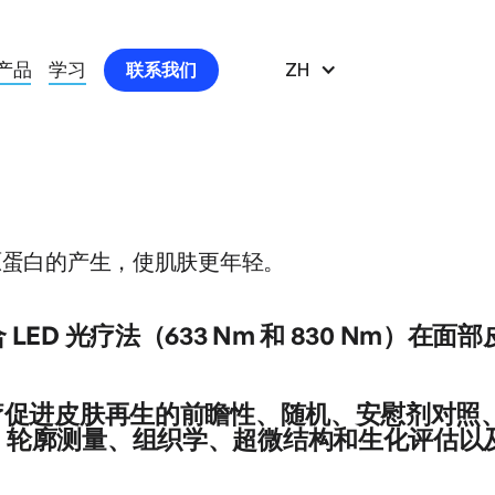
产品
学习
ZH
联系我们
临床研究
。
原蛋白的产生，使肌肤更年轻。
查找最有用的光疗临床研究
LED 光疗法（633 Nm 和 830 Nm）在
用可见光或近红外光谱光来恢复皮肤活力。提出了一种结合这些
光疗促进皮肤再生的前瞻性、随机、安慰剂对照
，从而复合了它们对细胞成分的独特刺激。目标。评估组合光疗在
、轮廓测量、组织学、超微结构和生化评估以
十一名有面部节律的受试者使用OmniLuxTM LED系统接受
nm的波长，分别为126 J/cm 2和66 J/cm2的通量。在第9周